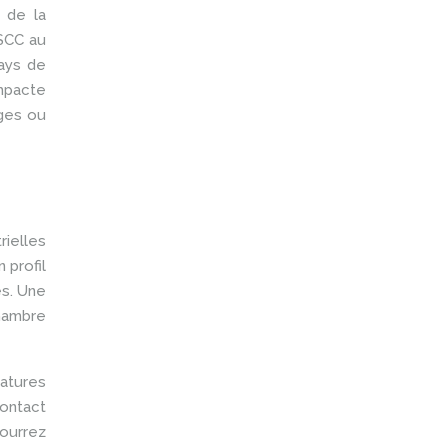
 de la
SSCC au
pays de
impacte
ages ou
rielles
 profil
es. Une
chambre
ratures
contact
pourrez