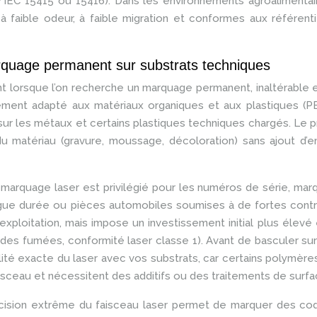
O/IEC 15415 ou 15416). Dans les environnements agroalimenta
à faible odeur, à faible migration et conformes aux référent
arquage permanent sur substrats techniques
nt lorsque l’on recherche un marquage permanent, inaltérable 
ement adapté aux matériaux organiques et aux plastiques (PE
e sur les métaux et certains plastiques techniques chargés. Le p
du matériau (gravure, moussage, décoloration) sans ajout d’e
e marquage laser est privilégié pour les numéros de série, ma
ngue durée ou pièces automobiles soumises à de fortes contr
xploitation, mais impose un investissement initial plus élevé
 des fumées, conformité laser classe 1). Avant de basculer su
lité exacte du laser avec vos substrats, car certains polymères
aisceau et nécessitent des additifs ou des traitements de surfa
écision extrême du faisceau laser permet de marquer des co