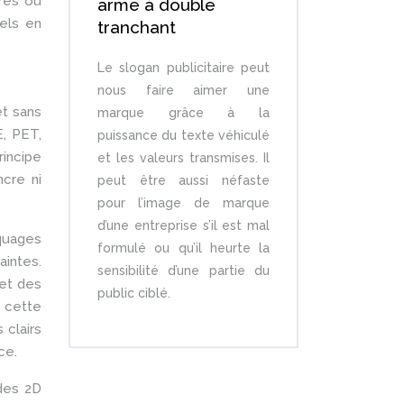
ires ou
arme à double
iels en
tranchant
Le slogan publicitaire peut
nous faire aimer une
et sans
marque grâce à la
, PET,
puissance du texte véhiculé
rincipe
et les valeurs transmises. Il
ncre ni
peut être aussi néfaste
pour l’image de marque
d’une entreprise s’il est mal
rquages
formulé ou qu’il heurte la
aintes.
sensibilité d’une partie du
 et des
public ciblé.
r cette
 clairs
ce.
des 2D