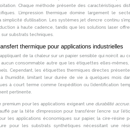
loitation. Chaque méthode présente des caractéristiques dis
ifiques. L’impression thermique domine largement le sect
sa simplicité d’utilisation. Les systèmes jet d’encre continu s’i
uction à haute cadence, tandis que les solutions laser offr
sur substrats techniques.
ansfert thermique pour applications industrielles
ppliquant de la chaleur sur un papier sensible qui noircit au c
 aucun consommable autre que les étiquettes elles-mêmes, 
nels. Cependant, les étiquettes thermiques directes présent
 à l’humidité, limitant leur durée de vie à quelques mois d
ques à court terme comme l’expédition ou l’identification tem
ment pertinente.
ve premium pour les applications exigeant une
durabilité accrue
ffé par la tête d’impression pour transférer l’encre sur l’éti
our les applications économiques sur papier, la cire-résine 
ure pour les substrats synthétiques nécessitant une rési