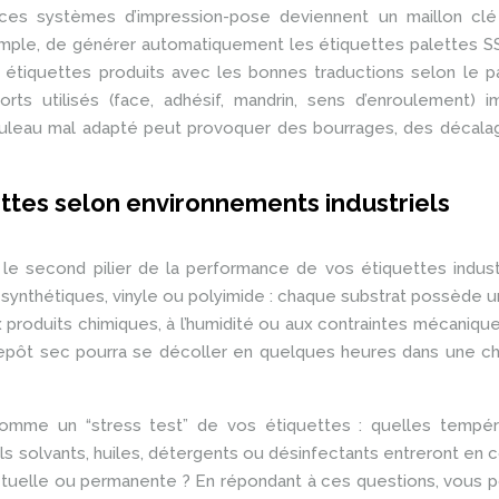
s systèmes d’impression-pose deviennent un maillon clé
 exemple, de générer automatiquement les étiquettes palettes 
s étiquettes produits avec les bonnes traductions selon le 
orts utilisés (face, adhésif, mandrin, sens d’enroulement) 
n rouleau mal adapté peut provoquer des bourrages, des décal
ettes selon environnements industriels
, le second pilier de la performance de vos étiquettes indust
s synthétiques, vinyle ou polyimide : chaque substrat possède un
x produits chimiques, à l’humidité ou aux contraintes mécaniqu
trepôt sec pourra se décoller en quelques heures dans une 
r comme un “stress test” de vos étiquettes : quelles tempé
ls solvants, huiles, détergents ou désinfectants entreront en 
nctuelle ou permanente ? En répondant à ces questions, vous 