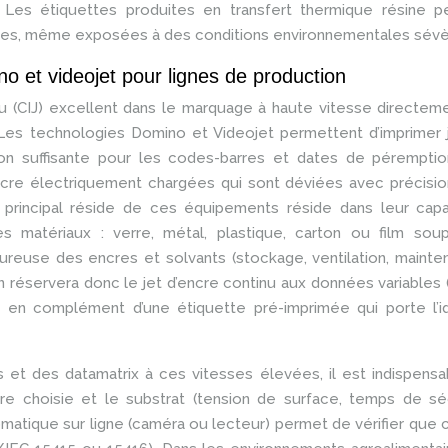
n. Les étiquettes produites en transfert thermique résine p
années, même exposées à des conditions environnementales sévè
o et videojet pour lignes de production
u (CIJ) excellent dans le marquage à haute vitesse directem
es technologies Domino et Videojet permettent d’imprimer j
on suffisante pour les codes-barres et dates de péremptio
ncre électriquement chargées qui sont déviées avec précisi
e principal réside de ces équipements réside dans leur capa
 matériaux : verre, métal, plastique, carton ou film soup
oureuse des encres et solvants (stockage, ventilation, mainte
on réservera donc le jet d’encre continu aux données variables 
, en complément d’une étiquette pré-imprimée qui porte l’id
es et des datamatrix à ces vitesses élevées, il est indispens
ncre choisie et le substrat (tension de surface, temps de s
omatique sur ligne (caméra ou lecteur) permet de vérifier que