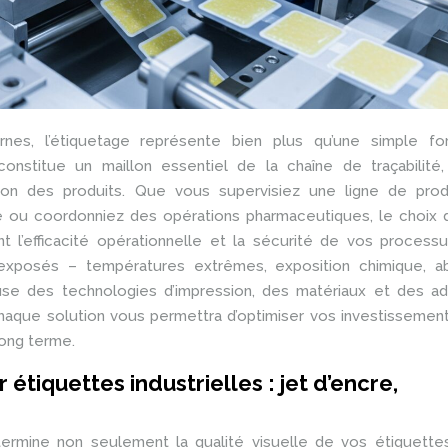
nes, l’étiquetage représente bien plus qu’une simple for
constitue un maillon essentiel de la chaîne de traçabilité,
ation des produits. Que vous supervisiez une ligne de prod
que ou coordonniez des opérations pharmaceutiques, le choix
nt l’efficacité opérationnelle et la sécurité de vos process
exposés – températures extrêmes, exposition chimique, ab
se des technologies d’impression, des matériaux et des adh
haque solution vous permettra d’optimiser vos investissemen
 long terme.
étiquettes industrielles : jet d’encre,
termine non seulement la qualité visuelle de vos étiquettes