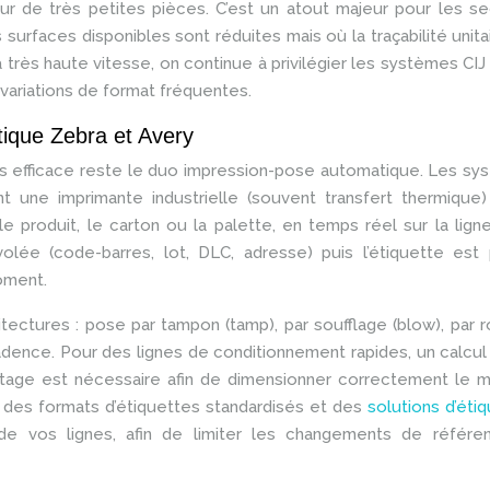
ur de très petites pièces. C’est un atout majeur pour les s
surfaces disponibles sont réduites mais où la traçabilité unita
 très haute vitesse, on continue à privilégier les systèmes CIJ
variations de format fréquentes.
ique Zebra et Avery
us efficace reste le duo impression-pose automatique. Les s
 une imprimante industrielle (souvent transfert thermique)
le produit, le carton ou la palette, en temps réel sur la lign
volée (code-barres, lot, DLC, adresse) puis l’étiquette est
oment.
tectures : pose par tampon (tamp), par soufflage (blow), par 
 cadence. Pour des lignes de conditionnement rapides, un calcul
etage est nécessaire afin de dimensionner correctement le m
c des formats d’étiquettes standardisés et des
solutions d’éti
e vos lignes, afin de limiter les changements de référe