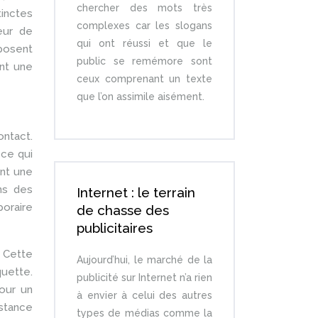
chercher des mots très
tinctes
complexes car les slogans
eur de
qui ont réussi et que le
mposent
public se remémore sont
ent une
ceux comprenant un texte
que l’on assimile aisément.
ontact.
ce qui
ent une
ans des
Internet : le terrain
poraire
de chasse des
publicitaires
. Cette
Aujourd’hui, le marché de la
quette.
publicité sur Internet n’a rien
pour un
à envier à celui des autres
stance
types de médias comme la