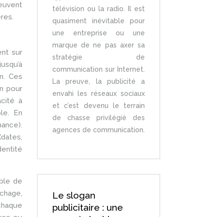
euvent
télévision ou la radio. Il est
res.
quasiment inévitable pour
une entreprise ou une
marque de ne pas axer sa
ent sur
stratégie de
usqu’à
communication sur Internet.
n. Ces
La preuve, la publicité a
on pour
envahi les réseaux sociaux
cité à
et c’est devenu le terrain
le. En
de chasse privilégié des
nance).
agences de communication.
(dates,
entité
able de
échage,
Le slogan
 chaque
publicitaire : une