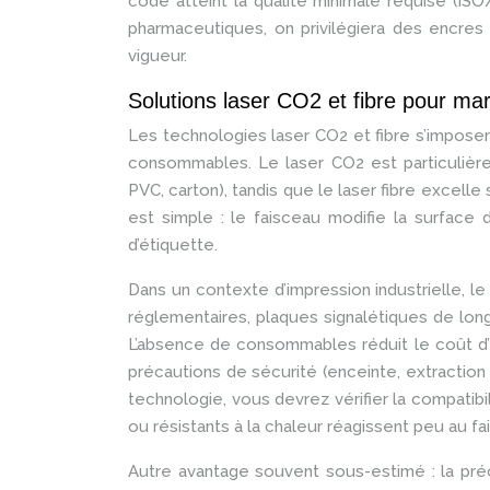
code atteint la qualité minimale requise (IS
pharmaceutiques, on privilégiera des encres 
vigueur.
Solutions laser CO2 et fibre pour m
Les technologies laser CO2 et fibre s’impose
consommables. Le laser CO2 est particulièr
PVC, carton), tandis que le laser fibre excell
est simple : le faisceau modifie la surface 
d’étiquette.
Dans un contexte d’impression industrielle, l
réglementaires, plaques signalétiques de lo
L’absence de consommables réduit le coût d’e
précautions de sécurité (enceinte, extraction
technologie, vous devrez vérifier la compatibi
ou résistants à la chaleur réagissent peu au f
Autre avantage souvent sous-estimé : la pr