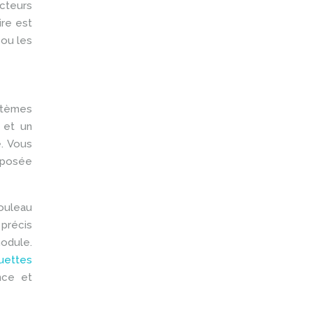
ecteurs
ire est
 ou les
ystèmes
 et un
e. Vous
 posée
rouleau
 précis
odule.
quettes
nce et