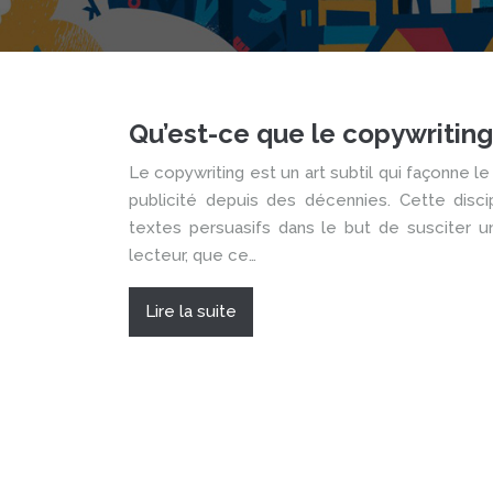
Qu’est-ce que le copywriting
Le copywriting est un art subtil qui façonne 
publicité depuis des décennies. Cette disci
textes persuasifs dans le but de susciter u
lecteur, que ce…
Lire la suite