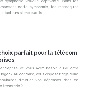
e symphonie visuelle captivante. Parmi les
omposent cette symphonie, les mannequins
 qu’acteurs silencieux, ils…
choix parfait pour la télécom
prises
entreprise et vous avez besoin d’une offre
udget ? Au contraire, vous disposez déjà d’une
 souhaitez diminuer vos dépenses dans ce
e trésorerie ?