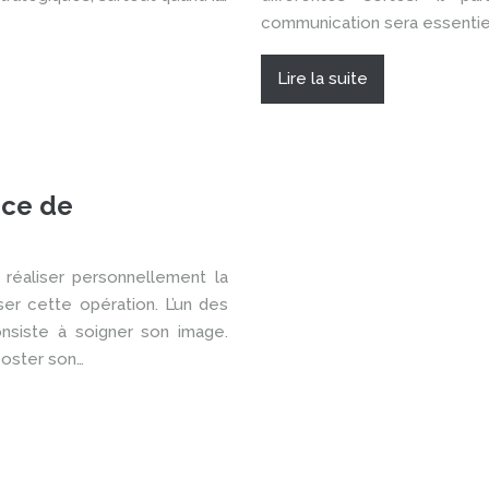
communication sera essenti
Lire la suite
nce de
 réaliser personnellement la
er cette opération. L’un des
onsiste à soigner son image.
oster son…