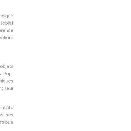
ogique
l’objet
hérence
éliore
objets
s. Pop-
phiques
nt leur
utilité
ous ses
ntribue