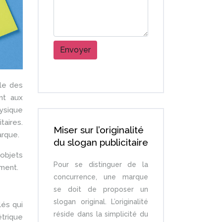
lle des
nt aux
hysique
taires.
Miser sur l’originalité
arque.
du slogan publicitaire
objets
Pour se distinguer de la
ement.
concurrence, une marque
se doit de proposer un
slogan original. L’originalité
lés qui
réside dans la simplicité du
étrique