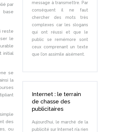
message à transmettre. Par
lié par
conséquent il ne faut
e base
chercher des mots très
complexes car les slogans
i reste
qui ont réussi et que le
ser le
public se remémore sont
durable
ceux comprenant un texte
initial
que l’on assimile aisément.
mène se
insi la
courses
Internet : le terrain
pliant
de chasse des
publicitaires
 simple
ent des
Aujourd’hui, le marché de la
es, ou
publicité sur Internet n’a rien