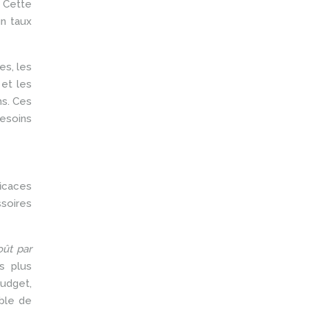
. Cette
un taux
es, les
et les
ns. Ces
besoins
ficaces
soires
oût par
s plus
udget,
mble de