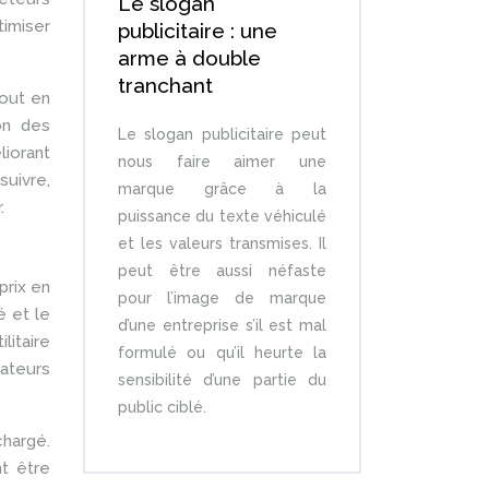
Le slogan
timiser
publicitaire : une
arme à double
tranchant
out en
on des
Le slogan publicitaire peut
liorant
nous faire aimer une
uivre,
marque grâce à la
.
puissance du texte véhiculé
et les valeurs transmises. Il
peut être aussi néfaste
prix en
pour l’image de marque
é et le
d’une entreprise s’il est mal
litaire
formulé ou qu’il heurte la
rateurs
sensibilité d’une partie du
public ciblé.
chargé.
nt être