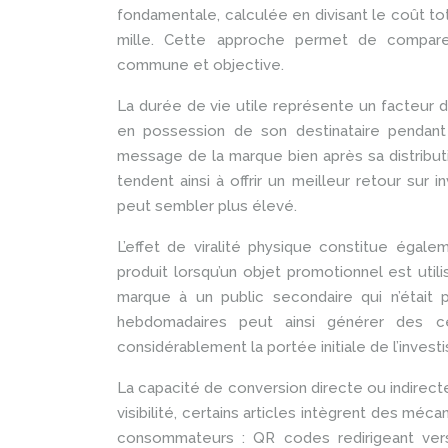
fondamentale, calculée en divisant le coût tot
mille. Cette approche permet de comparer
commune et objective.
La durée de vie utile représente un facteur dét
en possession de son destinataire pendant 
message de la marque bien après sa distributio
tendent ainsi à offrir un meilleur retour sur
peut sembler plus élevé.
L’effet de viralité physique constitue égal
produit lorsqu’un objet promotionnel est uti
marque à un public secondaire qui n’était pa
hebdomadaires peut ainsi générer des cen
considérablement la portée initiale de l’invest
La capacité de conversion directe ou indirecte 
visibilité, certains articles intègrent des 
consommateurs : QR codes redirigeant vers