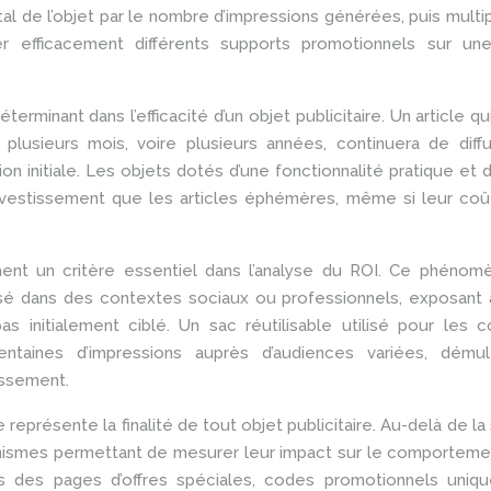
al de l’objet par le nombre d’impressions générées, puis multip
 efficacement différents supports promotionnels sur un
erminant dans l’efficacité d’un objet publicitaire. Un article qu
plusieurs mois, voire plusieurs années, continuera de diffu
n initiale. Les objets dotés d’une fonctionnalité pratique et 
 investissement que les articles éphémères, même si leur coût 
ement un critère essentiel dans l’analyse du ROI. Ce phéno
lisé dans des contextes sociaux ou professionnels, exposant a
s initialement ciblé. Un sac réutilisable utilisé pour les 
taines d’impressions auprès d’audiences variées, démulti
issement.
représente la finalité de tout objet publicitaire. Au-delà de la
mécanismes permettant de mesurer leur impact sur le comportem
 des pages d’offres spéciales, codes promotionnels uniqu