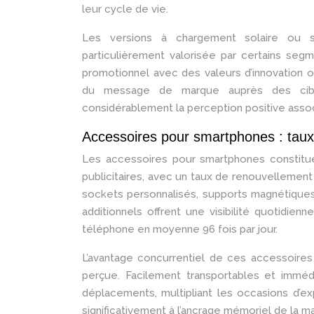
leur cycle de vie.
Les versions à chargement solaire ou s
particulièrement valorisée par certains segm
promotionnel avec des valeurs d’innovation o
du message de marque auprès des cible
considérablement la perception positive associ
Accessoires pour smartphones : taux d
Les accessoires pour smartphones constitu
publicitaires, avec un taux de renouvellement 
sockets personnalisés, supports magnétiques
additionnels offrent une visibilité quotidienn
téléphone en moyenne 96 fois par jour.
L’avantage concurrentiel de ces accessoires
perçue. Facilement transportables et immédi
déplacements, multipliant les occasions d’e
significativement à l’ancrage mémoriel de la m