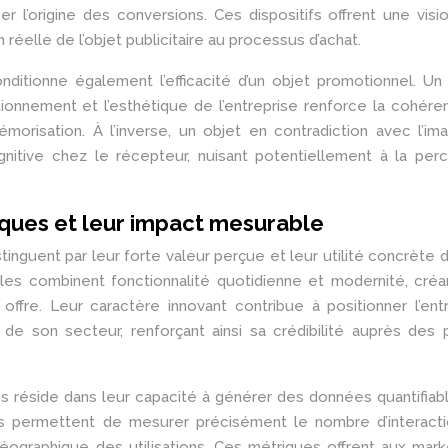
r l’origine des conversions. Ces dispositifs offrent une visi
 réelle de l’objet publicitaire au processus d’achat.
itionne également l’efficacité d’un objet promotionnel. Un 
itionnement et l’esthétique de l’entreprise renforce la cohér
orisation. À l’inverse, un objet en contradiction avec l’i
itive chez le récepteur, nuisant potentiellement à la perc
iques et leur impact mesurable
tinguent par leur forte valeur perçue et leur utilité concrète 
les combinent fonctionnalité quotidienne et modernité, créa
offre. Leur caractère innovant contribue à positionner l’ent
e son secteur, renforçant ainsi sa crédibilité auprès des p
 réside dans leur capacité à générer des données quantifiab
ctés permettent de mesurer précisément le nombre d’interacti
éographique des utilisations. Ces métriques offrent aux mar