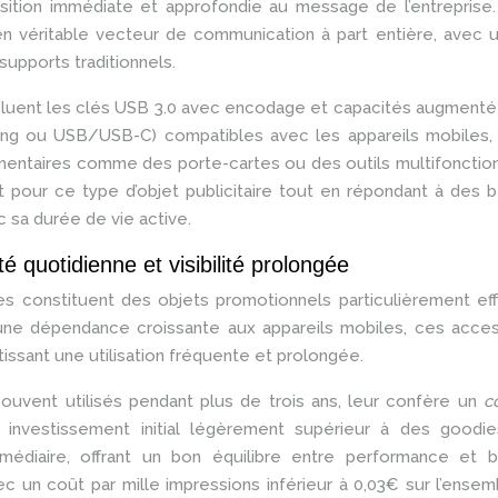
osition immédiate et approfondie au message de l’entreprise
en véritable vecteur de communication à part entière, avec 
upports traditionnels.
cluent les clés USB 3.0 avec encodage et capacités augmenté
ng ou USB/USB-C) compatibles avec les appareils mobiles, 
émentaires comme des porte-cartes ou des outils multifonctio
t pour ce type d’objet publicitaire tout en répondant à des 
c sa durée de vie active.
té quotidienne et visibilité prolongée
es constituent des objets promotionnels particulièrement ef
ne dépendance croissante aux appareils mobiles, ces acces
tissant une utilisation fréquente et prolongée.
souvent utilisés pendant plus de trois ans, leur confère un
c
investissement initial légèrement supérieur à des goodie
rmédiaire, offrant un bon équilibre entre performance et b
c un coût par mille impressions inférieur à 0,03€ sur l’ense