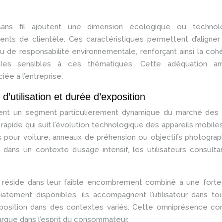
ans fil ajoutent une dimension écologique ou technol
ents de clientèle. Ces caractéristiques permettent d’aligner 
u de responsabilité environnementale, renforçant ainsi la co
s sensibles à ces thématiques. Cette adéquation am
ée à l’entreprise.
’utilisation et durée d’exposition
ent un segment particulièrement dynamique du marché des 
rapide qui suit l’évolution technologique des appareils mobile
 pour voiture, anneaux de préhension ou objectifs photogra
e dans un contexte d’usage intensif, les utilisateurs consulta
 réside dans leur faible encombrement combiné à une forte 
atement disponibles, ils accompagnent l’utilisateur dans t
xposition dans des contextes variés. Cette omniprésence co
arque dans l’esprit du consommateur.