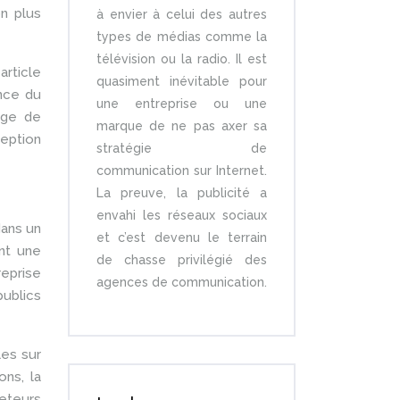
on plus
à envier à celui des autres
types de médias comme la
télévision ou la radio. Il est
article
quasiment inévitable pour
ence du
une entreprise ou une
mage de
marque de ne pas axer sa
eption
stratégie de
communication sur Internet.
La preuve, la publicité a
envahi les réseaux sociaux
dans un
et c’est devenu le terrain
nt une
de chasse privilégié des
reprise
agences de communication.
ublics
les sur
ons, la
keteurs