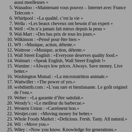
aussi moelleuses »
Wanadoo : «Maintenant vous pouvez – Internet avec France
Telecom »
Whirlpool : «La qualité, c’est la vie »
Wella : «Les beaux cheveux ont besoin d’un expert »
Well : «On n’a jamais fait mieux depuis la peau »
Wal-Mart : «Des bas prix de tous les jours.»
Wilkinson : «Pensé pour être bien »
W9 : «Musique, action, détente.»
Waitrose : «Musique, action, détente.»
Wall Street English : «Everyone deserves quality food.»
Walmart : «Speak English, Wall Street English !»
Wamine : «Always low prices. Always. Save money. Live
better.»
Washington Mutual : «La micronutrition animale.»
Wattwiller : «The power of yes.»
webdistrib.com : «L’eau rare et bienfaisante. Le goût originel
de l’eau.»
Weber : «La garantie d’être satisfait.»
Wendy’s : «Le meilleur du barbecue.»
Western Union : «Carrément bon.»
Westjet.com : «Moving money for better.»
Whole Foods Market : «Delicious. Fresh. Tasty. All natural.»
Wii : «Move you.»
Wiley : «Now you know. Knowledge for generations.»