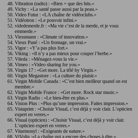
Vibration (radio) : «Bien + que des hits.»
Vichy : «La santé passe aussi par la peau.»
Video Futur : «LA chaîne de vidéoclubs.»
Vidéotron : «Le pouvoir infini.»
videdemerde.fr : «Ma vie c’est de la merde, et je vous
emmerde.»
Viessmann : «Climate of innovation.»
Vieux Pané : «Un fromage, un vrai.»
Vigor : «Y’a pas plus fort.»
Viking : «Il n’y a pas mieux pour couper l’herbe.»
Vileda : «Ménagez-vous la vie.»
Vimeo : «Video sharing for you.»
Virgin 17 : «Get more. La télé by Virgin.»
Virgin Megastore : «La culture du plaisir.»
Virgin Mobile Canada : «C’est bien meilleur quand on est
membre.»
Virgin Mobile France : «Get more. Rock star music.»
Virgin Radio : «Le bien-être en plus.»
Vision Plus : «Plus qu’une impression. Faites impression.»
Vistaprint : «Choisir Visual, c’est déjà y voir clair. L’opticien
expert en verres.»
Visual (opticien) : «Choisir Visual, c’est déjà y voir clair.
L’opticien expert en verres.»
Vitarmonyl : «Exigeants de nature.»
ViVolta :«La chaîne qui a encore des choses à dire.»