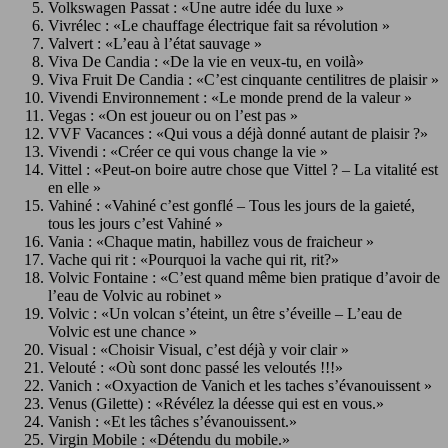
Volkswagen Passat : «Une autre idée du luxe »
Vivrélec : «Le chauffage électrique fait sa révolution »
Valvert : «L’eau à l’état sauvage »
Viva De Candia : «De la vie en veux-tu, en voilà»
Viva Fruit De Candia : «C’est cinquante centilitres de plaisir »
Vivendi Environnement : «Le monde prend de la valeur »
Vegas : «On est joueur ou on l’est pas »
VVF Vacances : «Qui vous a déjà donné autant de plaisir ?»
Vivendi : «Créer ce qui vous change la vie »
Vittel : «Peut-on boire autre chose que Vittel ? – La vitalité est
en elle »
Vahiné : «Vahiné c’est gonflé – Tous les jours de la gaieté,
tous les jours c’est Vahiné »
Vania : «Chaque matin, habillez vous de fraicheur »
Vache qui rit : «Pourquoi la vache qui rit, rit?»
Volvic Fontaine : «C’est quand même bien pratique d’avoir de
l’eau de Volvic au robinet »
Volvic : «Un volcan s’éteint, un être s’éveille – L’eau de
Volvic est une chance »
Visual : «Choisir Visual, c’est déjà y voir clair »
Velouté : «Où sont donc passé les veloutés !!!»
Vanich : «Oxyaction de Vanich et les taches s’évanouissent »
Venus (Gilette) : «Révélez la déesse qui est en vous.»
Vanish : «Et les tâches s’évanouissent.»
Virgin Mobile : «Détendu du mobile.»