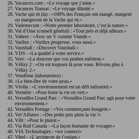
Vacances.com : «Le voyage que j’aime.»
Vacances Transat : «Le voyage illimité.»
Vache qui rit (la) : «100% des Français ont mangé, mangent
ou mangeront de la Vache qui rit.»
Vademecum : «Notre premier laboratoire, c’est la nature.»
Val d’Oise (conseil général) : «Tout près et déjà ailleurs.»
Valtero : «Avec un V comme Viande.»
Varilux : «Varilux progresse, vous aussi.»
Vauxhall : «Discover Vauxhall.»
VDS : «La qualité à votre service.»
Veet : «La douceur que vos jambes méritent.»
Vélizy 2 : «On est toujours là pour vous. Rêvons plus à
Vélizy 2.»
Vendôme (laboratoires) :
«Le bien-être de votre peau.»
Véolia : «L’environnement est un défi industriel.»
Vernière : «Pour boire la vie en vert.»
Versailles Grand Parc : «Versailles Grand Parc agit pour votre
environnement.»
Versailles Portage : «Vos commerçants bougent.»
Vet’Affaires : «Des petits prix plein la vie !»
Vêti : «Pour le plaisir.»
Via Rail Canada : «La façon humaine de voyager.»
VIA Technologies : «we connect»
Vibel : «L’architecte de l’enfant.»