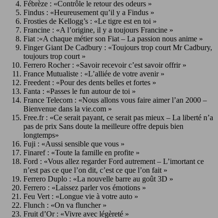
Fébrèze : «Contrôle le retour des odeurs »
Findus : «Heureusement qu’il y a Findus »
Frosties de Kellogg’s : «Le tigre est en toi »
Francine : «A l’origine, il y a toujours Francine »
Fiat :«A chaque métier son Fiat – La passion nous anime »
Finger Giant De Cadbury : «Toujours trop court Mr Cadbury,
toujours trop court »
Ferrero Rocher : «Savoir recevoir c’est savoir offrir »
France Mutualiste : «L’alliée de votre avenir »
Freedent : «Pour des dents belles et fortes »
Fanta : «Passes le fun autour de toi »
France Telecom : «Nous allons vous faire aimer l’an 2000 –
Bienvenue dans la vie.com »
Free.fr : «Ce serait payant, ce serait pas mieux – La liberté n’a
pas de prix Sans doute la meilleure offre depuis bien
longtemps»
Fuji : «Aussi sensible que vous »
Finaref : «Toute la famille en profite »
Ford : «Vous allez regarder Ford autrement – L’imortant ce
n’est pas ce que l’on dit, c’est ce que l’on fait »
Ferrero Duplo : «La nouvelle barre au goût 3D »
Ferrero : «Laissez parler vos émotions »
Feu Vert : «Longue vie à votre auto »
Flunch : «On va fluncher »
Fruit d’Or : «Vivre avec légèreté »