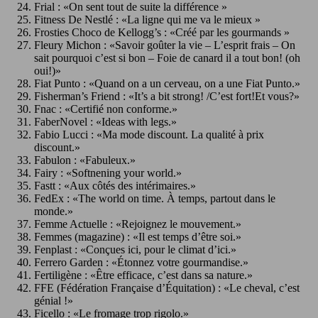
Frial : «On sent tout de suite la différence »
Fitness De Nestlé : «La ligne qui me va le mieux »
Frosties Choco de Kellogg’s : «Créé par les gourmands »
Fleury Michon : «Savoir goûter la vie – L’esprit frais – On
sait pourquoi c’est si bon – Foie de canard il a tout bon! (oh
oui!)»
Fiat Punto : «Quand on a un cerveau, on a une Fiat Punto.»
Fisherman’s Friend : «It’s a bit strong! /C’est fort!Et vous?»
Fnac : «Certifié non conforme.»
FaberNovel : «Ideas with legs.»
Fabio Lucci : «Ma mode discount. La qualité à prix
discount.»
Fabulon : «Fabuleux.»
Fairy : «Softnening your world.»
Fastt : «Aux côtés des intérimaires.»
FedEx : «The world on time. À temps, partout dans le
monde.»
Femme Actuelle : «Rejoignez le mouvement.»
Femmes (magazine) : «Il est temps d’être soi.»
Fenplast : «Conçues ici, pour le climat d’ici.»
Ferrero Garden : «Étonnez votre gourmandise.»
Fertiligène : «Être efficace, c’est dans sa nature.»
FFE (Fédération Française d’Équitation) : «Le cheval, c’est
génial !»
Ficello : «Le fromage trop rigolo.»