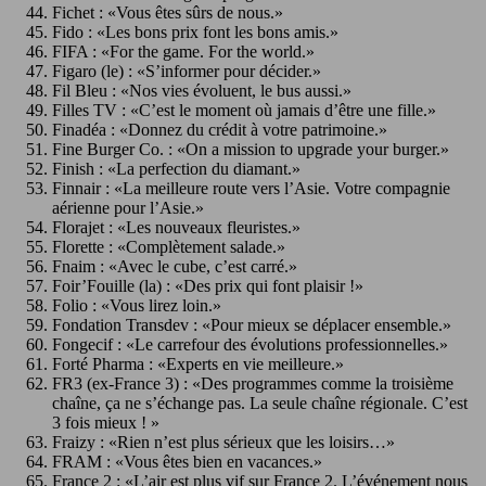
Fichet : «Vous êtes sûrs de nous.»
Fido : «Les bons prix font les bons amis.»
FIFA : «For the game. For the world.»
Figaro (le) : «S’informer pour décider.»
Fil Bleu : «Nos vies évoluent, le bus aussi.»
Filles TV :
«C’est le moment où jamais d’être une fille.»
Finadéa : «Donnez du crédit à votre patrimoine.»
Fine Burger Co. : «On a mission to upgrade your burger.»
Finish : «La perfection du diamant.»
Finnair : «La meilleure route vers l’Asie. Votre compagnie
aérienne pour l’Asie.»
Florajet : «Les nouveaux fleuristes.»
Florette : «Complètement salade.»
Fnaim : «Avec le cube, c’est carré.»
Foir’Fouille (la) : «Des prix qui font plaisir !»
Folio : «Vous lirez loin.»
Fondation Transdev : «Pour mieux se déplacer ensemble.»
Fongecif : «Le carrefour des évolutions professionnelles.»
Forté Pharma : «Experts en vie meilleure.»
FR3 (ex-France 3) : «Des programmes comme la troisième
chaîne, ça ne s’échange pas. La seule chaîne régionale. C’est
3 fois mieux ! »
Fraizy : «Rien n’est plus sérieux que les loisirs…»
FRAM : «Vous êtes bien en vacances.»
France 2 : «L’air est plus vif sur France 2. L’événement nous