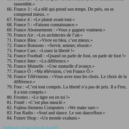
rassemble.»
France 3 : «La télé qui prend son temps. De près, on se
comprend mieux. »
France 4 : «Le plaisir avant tout.»
France 5 : «Faisons connaissance.»
France Abonnements : «Vous y gagnez vraiment.»
France Air : «Les architectes de l’air.»
France Bleu : «Vivre en bleu, c’est mieux.»
France Boissons : «Servir, animer, réussir.»
France Cars : «Louez la liberté !»
France Football : «Quand on parle de foot, on parle de foot !»
France Inter : «La différence.»
France Mutuelle : «Une mutuelle d’avance.»
France Ô : «Ma télévision, c’est France Ô.»
France Télévisions : «Vous avez tous les choix. Le choix de la
différence.»
Free : «C’est tout compris. La liberté n’a pas de prix. Il a Free,
il a tout compris.»
Frosties : «Le tigre est en toi !»
Fruité : «C’est plus musclé.»
Fujitsu-Siemens Computers : «We make sure.»
Fun Radio : «Soul and dance. Le son dancefloor.»
Future Shop : «Un monde exaltant.»
Ardisson : l’age d’or de la pub