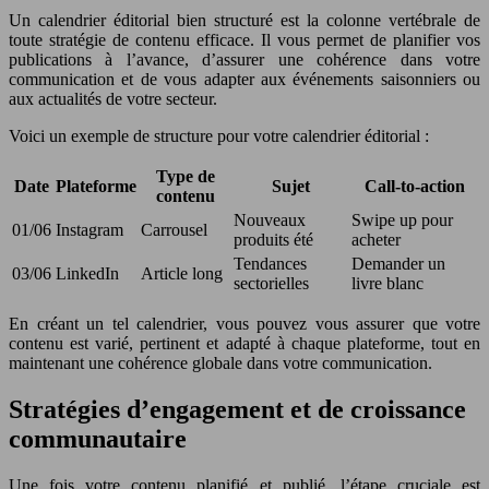
Un calendrier éditorial bien structuré est la colonne vertébrale de
toute stratégie de contenu efficace. Il vous permet de planifier vos
publications à l’avance, d’assurer une cohérence dans votre
communication et de vous adapter aux événements saisonniers ou
aux actualités de votre secteur.
Voici un exemple de structure pour votre calendrier éditorial :
Type de
Date
Plateforme
Sujet
Call-to-action
contenu
Nouveaux
Swipe up pour
01/06
Instagram
Carrousel
produits été
acheter
Tendances
Demander un
03/06
LinkedIn
Article long
sectorielles
livre blanc
En créant un tel calendrier, vous pouvez vous assurer que votre
contenu est varié, pertinent et adapté à chaque plateforme, tout en
maintenant une cohérence globale dans votre communication.
Stratégies d’engagement et de croissance
communautaire
Une fois votre contenu planifié et publié, l’étape cruciale est