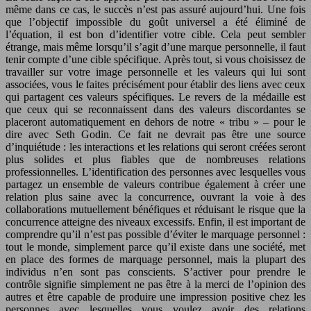
même dans ce cas, le succès n’est pas assuré aujourd’hui. Une fois
que l’objectif impossible du goût universel a été éliminé de
l’équation, il est bon d’identifier votre cible. Cela peut sembler
étrange, mais même lorsqu’il s’agit d’une marque personnelle, il faut
tenir compte d’une cible spécifique. Après tout, si vous choisissez de
travailler sur votre image personnelle et les valeurs qui lui sont
associées, vous le faites précisément pour établir des liens avec ceux
qui partagent ces valeurs spécifiques. Le revers de la médaille est
que ceux qui se reconnaissent dans des valeurs discordantes se
placeront automatiquement en dehors de notre « tribu » – pour le
dire avec Seth Godin. Ce fait ne devrait pas être une source
d’inquiétude : les interactions et les relations qui seront créées seront
plus solides et plus fiables que de nombreuses relations
professionnelles. L’identification des personnes avec lesquelles vous
partagez un ensemble de valeurs contribue également à créer une
relation plus saine avec la concurrence, ouvrant la voie à des
collaborations mutuellement bénéfiques et réduisant le risque que la
concurrence atteigne des niveaux excessifs. Enfin, il est important de
comprendre qu’il n’est pas possible d’éviter le marquage personnel :
tout le monde, simplement parce qu’il existe dans une société, met
en place des formes de marquage personnel, mais la plupart des
individus n’en sont pas conscients. S’activer pour prendre le
contrôle signifie simplement ne pas être à la merci de l’opinion des
autres et être capable de produire une impression positive chez les
personnes avec lesquelles vous voulez avoir des relations