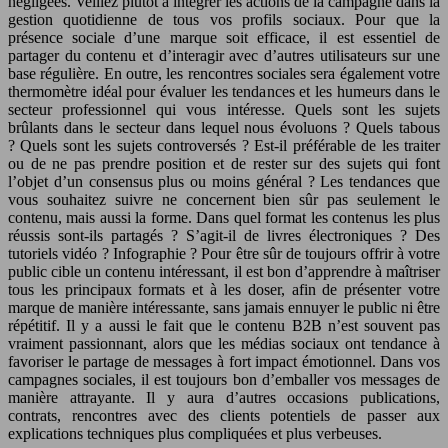
négligées. Veillez plutôt à intégrer les actions de la campagne dans la
gestion quotidienne de tous vos profils sociaux. Pour que la
présence sociale d’une marque soit efficace, il est essentiel de
partager du contenu et d’interagir avec d’autres utilisateurs sur une
base régulière. En outre, les rencontres sociales sera également votre
thermomètre idéal pour évaluer les tendances et les humeurs dans le
secteur professionnel qui vous intéresse. Quels sont les sujets
brûlants dans le secteur dans lequel nous évoluons ? Quels tabous
? Quels sont les sujets controversés ? Est-il préférable de les traiter
ou de ne pas prendre position et de rester sur des sujets qui font
l’objet d’un consensus plus ou moins général ? Les tendances que
vous souhaitez suivre ne concernent bien sûr pas seulement le
contenu, mais aussi la forme. Dans quel format les contenus les plus
réussis sont-ils partagés ? S’agit-il de livres électroniques ? Des
tutoriels vidéo ? Infographie ? Pour être sûr de toujours offrir à votre
public cible un contenu intéressant, il est bon d’apprendre à maîtriser
tous les principaux formats et à les doser, afin de présenter votre
marque de manière intéressante, sans jamais ennuyer le public ni être
répétitif. Il y a aussi le fait que le contenu B2B n’est souvent pas
vraiment passionnant, alors que les médias sociaux ont tendance à
favoriser le partage de messages à fort impact émotionnel. Dans vos
campagnes sociales, il est toujours bon d’emballer vos messages de
manière attrayante. Il y aura d’autres occasions publications,
contrats, rencontres avec des clients potentiels de passer aux
explications techniques plus compliquées et plus verbeuses.